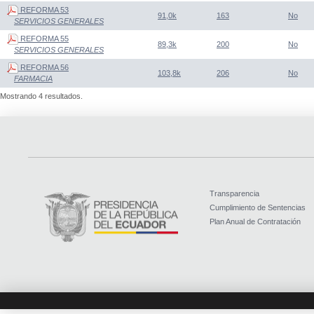
REFORMA 53
91,0k
163
No
SERVICIOS GENERALES
REFORMA 55
89,3k
200
No
SERVICIOS GENERALES
REFORMA 56
103,8k
206
No
FARMACIA
Mostrando 4 resultados.
Transparencia
Cumplimiento de Sentencias
Plan Anual de Contratación