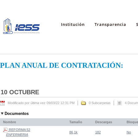
Institución
Transparencia
PLAN ANUAL DE CONTRATACIÓN:
10 OCTUBRE
Modificado por última vez 09/03/22 12:31 PM
0 Subcarpetas
4 Docum
Documentos
Nombre
Tamaño
Descargas
Bloqu
REFORMA 52
86,1k
182
No
ENFERMERIA