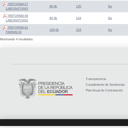
REFORMA 57
88,8k
135
No
LABORATORIO
REFORMA 58
89,3k
144
No
LABORATORIO
REFORMA 62
100,0k
153
No
FARMACIA
Mostrando 4 resultados.
Transparencia
Cumplimiento de Sentencias
Plan Anual de Contratación