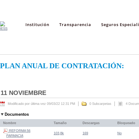
Institución
Transparencia
Seguros Especial
PLAN ANUAL DE CONTRATACIÓN:
11 NOVIEMBRE
Modificado por última vez 09/03/22 12:31 PM
0 Subcarpetas
4 Docum
Documentos
Nombre
Tamaño
Descargas
Bloqueado
REFORMA 56
103,8k
169
No
FARMACIA