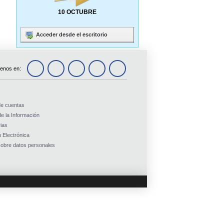
10 OCTUBRE
Acceder desde el escritorio
enos en:
de cuentas
e la Información
ias
 Electrónica
obre datos personales