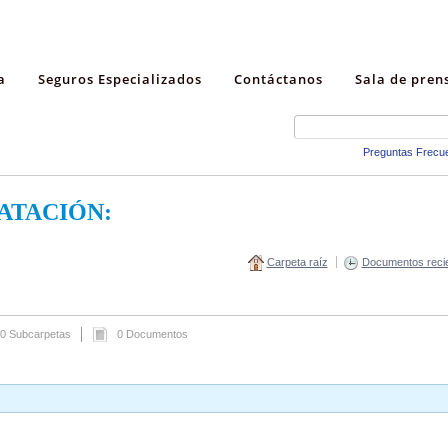
a
Seguros Especializados
Contáctanos
Sala de pren
Preguntas Frecu
ATACIÓN:
Carpeta raíz
Documentos reci
0 Subcarpetas
0 Documentos