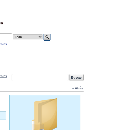
sa
entes
entes
« Atrás