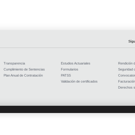
Sígu
Transparencia
Estudios Actuariales
Rendición 
Cumplimiento de Sentencias
Formularios
Seguridad d
Plan Anual de Contratación
PATSS
Convocator
Validación de certificados
Facturación
Derechos s