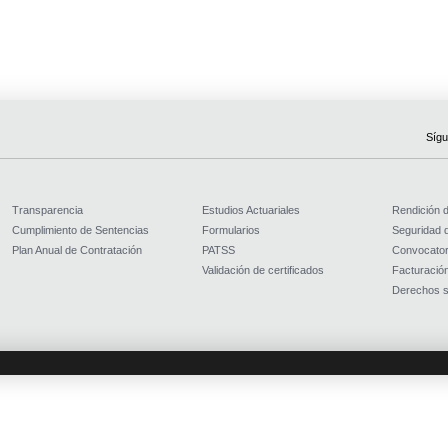
Sígu
Transparencia
Estudios Actuariales
Rendición 
Cumplimiento de Sentencias
Formularios
Seguridad d
Plan Anual de Contratación
PATSS
Convocator
Validación de certificados
Facturación
Derechos s