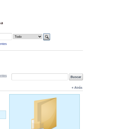
sa
entes
entes
« Atrás