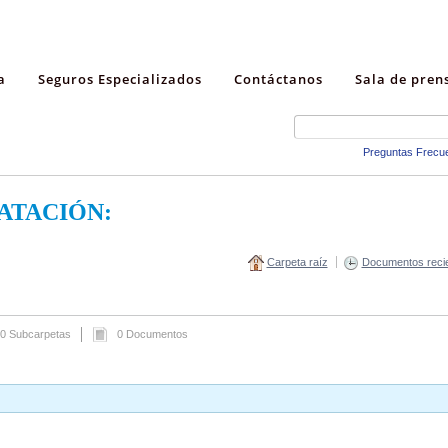
a
Seguros Especializados
Contáctanos
Sala de pren
Preguntas Frecu
ATACIÓN:
Carpeta raíz
Documentos reci
0 Subcarpetas
0 Documentos