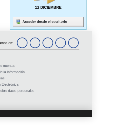
12 DICIEMBRE
Acceder desde el escritorio
enos en:
de cuentas
e la Información
ias
 Electrónica
obre datos personales