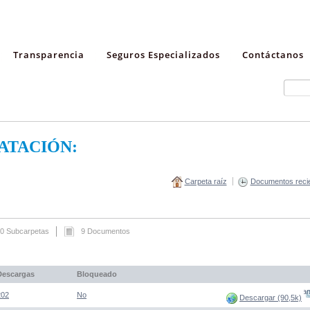
Transparencia
Seguros Especializados
Contáctanos
ATACIÓN:
Carpeta raíz
Documentos reci
0 Subcarpetas
9 Documentos
Descargas
Bloqueado
(Abre una nueva venta
202
No
Descargar (90,5k)