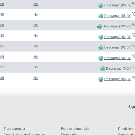
(Abre una nueva venta
188
No
Descargar (88,6k)
(Abre una nueva venta
189
No
Descargar (88,4k)
(Abre una nueva venta
200
No
Descargar (103,7k)
(Abre una nueva venta
230
No
Descargar (92,9k)
(Abre una nueva venta
285
No
Descargar (92,3k)
(Abre una nueva venta
204
No
Descargar (94,9k)
(Abre una nueva venta
197
No
Descargar (0,0k)
(Abre una nueva venta
238
No
Descargar (88,8k)
Sígu
Transparencia
Estudios Actuariales
Rendición 
Cumplimiento de Sentencias
Formularios
Seguridad d