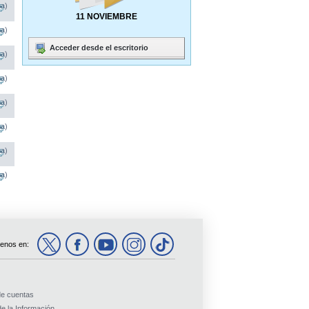
na)
11 NOVIEMBRE
na)
Acceder desde el escritorio
na)
na)
na)
na)
na)
na)
enos en:
de cuentas
e la Información