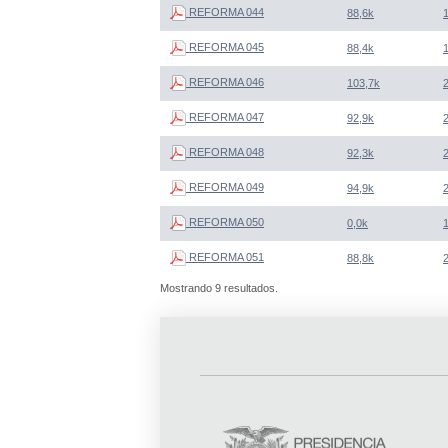
REFORMA 044
88,6k
REFORMA 045
88,4k
REFORMA 046
103,7k
REFORMA 047
92,9k
REFORMA 048
92,3k
REFORMA 049
94,9k
REFORMA 050
0,0k
REFORMA 051
88,8k
Mostrando 9 resultados.