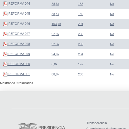
REFORMA 044
88,6k
188
No
REFORMA 045
88,4k
189
No
REFORMA 046
103,7k
201
No
REFORMA 047
92,9k
230
No
REFORMA 048
92,3k
285
No
REFORMA 049
94,9k
204
No
REFORMA 050
0,0k
197
No
REFORMA 051
88,8k
238
No
Mostrando 9 resultados.
Transparencia
Cumplimiento de Sentencias