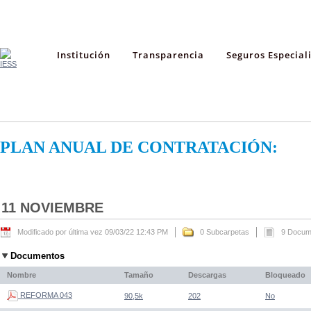
Institución
Transparencia
Seguros Especial
PLAN ANUAL DE CONTRATACIÓN:
11 NOVIEMBRE
Modificado por última vez 09/03/22 12:43 PM
0 Subcarpetas
9 Docum
Documentos
Nombre
Tamaño
Descargas
Bloqueado
REFORMA 043
90,5k
202
No