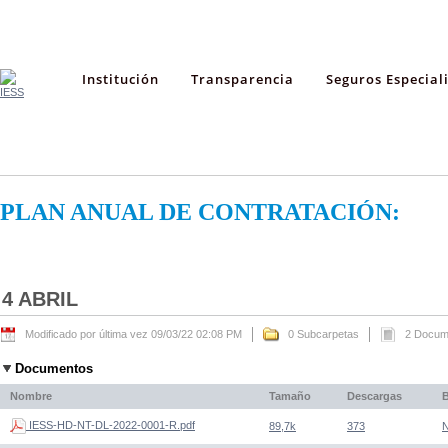
Institución
Transparencia
Seguros Especial
PLAN ANUAL DE CONTRATACIÓN:
4 ABRIL
Modificado por última vez 09/03/22 02:08 PM
0 Subcarpetas
2 Docum
Documentos
Nombre
Tamaño
Descargas
IESS-HD-NT-DL-2022-0001-R.pdf
89,7k
373