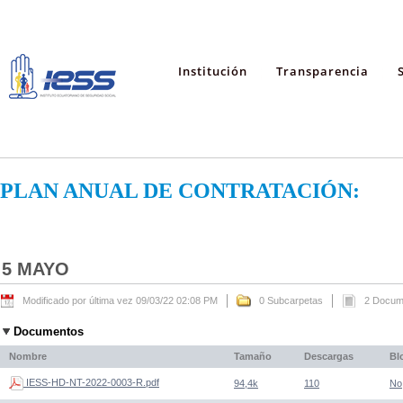
Institución
Transparencia
PLAN ANUAL DE CONTRATACIÓN:
5 MAYO
Modificado por última vez 09/03/22 02:08 PM
0 Subcarpetas
2 Docum
Documentos
Nombre
Tamaño
Descargas
Bl
IESS-HD-NT-2022-0003-R.pdf
94,4k
110
No