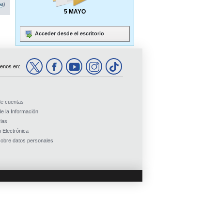
na)
5 MAYO
Acceder desde el escritorio
enos en:
de cuentas
e la Información
ias
 Electrónica
obre datos personales