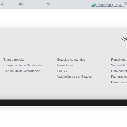
(Abre una nueva venta
,3k
102
No
Descargar (103,3k)
Sígu
Transparencia
Estudios Actuariales
Rendición 
Cumplimiento de Sentencias
Formularios
Seguridad d
Plan Anual de Contratación
PATSS
Convocator
Validación de certificados
Facturación
Derechos s