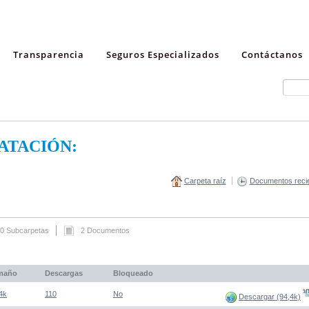
Transparencia
Seguros Especializados
Contáctanos
ATACIÓN:
Carpeta raíz
Documentos reci
0 Subcarpetas
2 Documentos
maño
Descargas
Bloqueado
(Abre una nueva venta
4k
110
No
Descargar (94,4k)