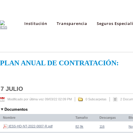
Institución
Transparencia
Seguros Especial
PLAN ANUAL DE CONTRATACIÓN:
7 JULIO
Modificado por última vez 09/03/22 02:09 PM
0 Subcarpetas
2 Docum
Documentos
Nombre
Tamaño
Descargas
Bl
IESS-HD-NT-2022-0007-R.pdf
82,9k
116
No