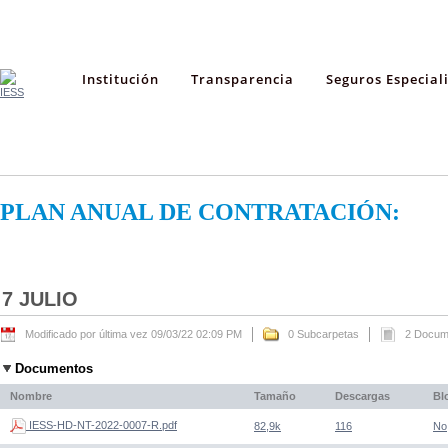
Institución
Transparencia
Seguros Especial
PLAN ANUAL DE CONTRATACIÓN:
7 JULIO
Modificado por última vez 09/03/22 02:09 PM
0 Subcarpetas
2 Docum
Documentos
Nombre
Tamaño
Descargas
Bl
IESS-HD-NT-2022-0007-R.pdf
82,9k
116
No