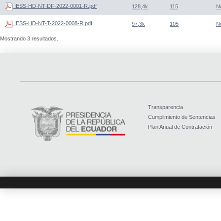
IESS-HD-NT-DF-2022-0001-R.pdf
128,4k
115
N
IESS-HD-NT-T-2022-0008-R.pdf
97,3k
105
N
Mostrando 3 resultados.
Transparencia
Cumplimiento de Sentencias
Plan Anual de Contratación