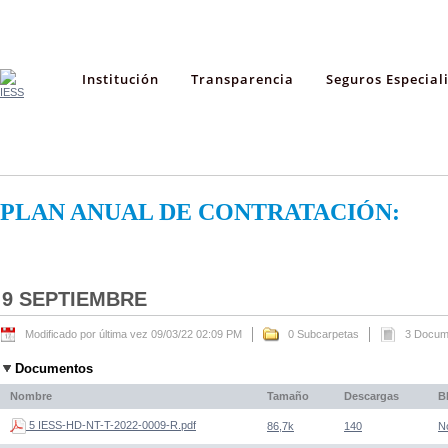
Institución
Transparencia
Seguros Especial
PLAN ANUAL DE CONTRATACIÓN:
9 SEPTIEMBRE
Modificado por última vez 09/03/22 02:09 PM
0 Subcarpetas
3 Docum
Documentos
Nombre
Tamaño
Descargas
B
5 IESS-HD-NT-T-2022-0009-R.pdf
86,7k
140
N