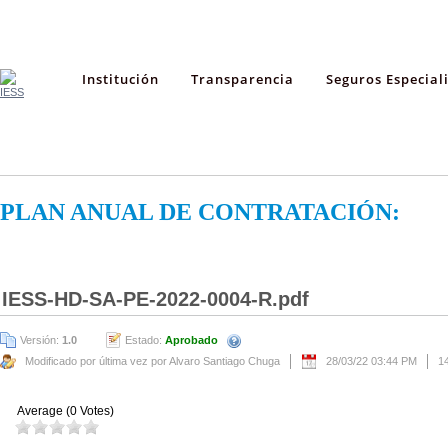
Institución
Transparencia
Seguros Especial
PLAN ANUAL DE CONTRATACIÓN:
IESS-HD-SA-PE-2022-0004-R.pdf
Versión:
1.0
Estado:
Aprobado
Modificado por última vez por Alvaro Santiago Chuga
28/03/22 03:44 PM
1
Average (0 Votes)