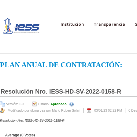
Institución
Transparencia
PLAN ANUAL DE CONTRATACIÓN:
Resolución Nro. IESS-HD-SV-2022-0158-R
Versión:
1.0
Estado:
Aprobado
Modificado por última vez por Mario Ruben Solari
03/01/23 02:22 PM
0 De
Resolución Nro. IESS-HD-SV-2022-0158-R
Average (0 Votes)