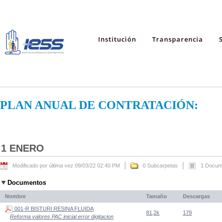
Institución
Transparencia
PLAN ANUAL DE CONTRATACIÓN:
1 ENERO
Modificado por última vez 09/03/22 02:40 PM
0 Subcarpetas
1 Docum
Documentos
Nombre
Tamaño
Descargas
001-R BISTURI RESINA FLUIDA
81,2k
179
Reforma valores PAC inicial error digitacion