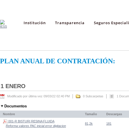
Institución
Transparencia
Seguros Especial
PLAN ANUAL DE CONTRATACIÓN:
1 ENERO
Modificado por última vez 09/03/22 02:40 PM
0 Subcarpetas
1 Docum
Documentos
Nombre
Tamaño
Descargas
001-R BISTURI RESINA FLUIDA
81,2k
181
Reforma valores PAC inicial error digitacion