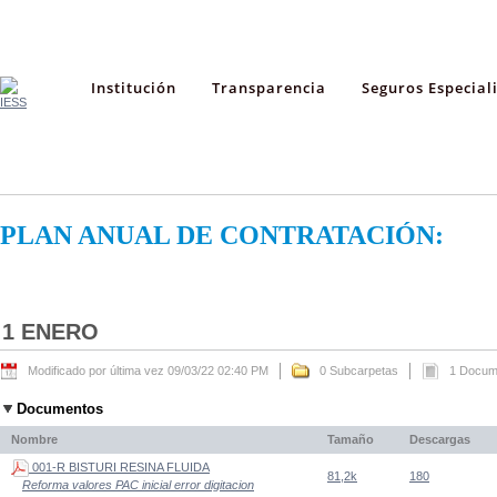
Institución
Transparencia
Seguros Especial
PLAN ANUAL DE CONTRATACIÓN:
1 ENERO
Modificado por última vez 09/03/22 02:40 PM
0 Subcarpetas
1 Docum
Documentos
Nombre
Tamaño
Descargas
001-R BISTURI RESINA FLUIDA
81,2k
180
Reforma valores PAC inicial error digitacion