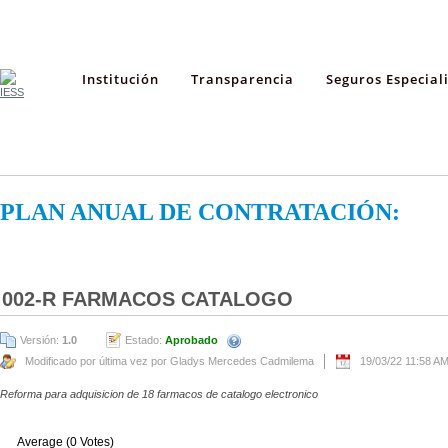
Institución
Transparencia
Seguros Especial
PLAN ANUAL DE CONTRATACIÓN:
002-R FARMACOS CATALOGO
Versión:
1.0
Estado:
Aprobado
Modificado por última vez por Gladys Mercedes Cadmilema
19/03/22 11:58 A
Reforma para adquisicion de 18 farmacos de catalogo electronico
Average (0 Votes)