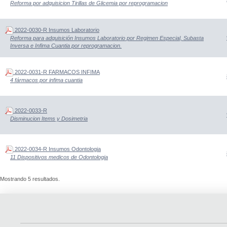
Reforma por adquisicion Tirillas de Glicemia por reprogramacion
2022-0030-R Insumos Laboratorio
Reforma para adquisición Insumos Laboratorio por Regimen Especial, Subasta
Inversa e Infima Cuantia por reprogramacion.
2022-0031-R FARMACOS INFIMA
4 fármacos por infima cuantia
2022-0033-R
Disminucion Items y Dosimetria
2022-0034-R Insumos Odontologia
11 Dispositivos medicos de Odontologia
Mostrando 5 resultados.