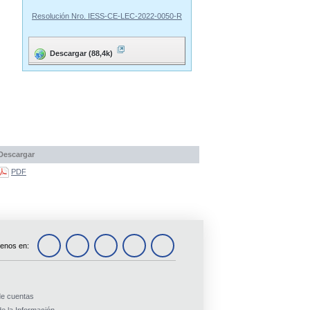
Resolución Nro. IESS-CE-LEC-2022-0050-R
Descargar (88,4k)
Descargar
PDF
enos en:
de cuentas