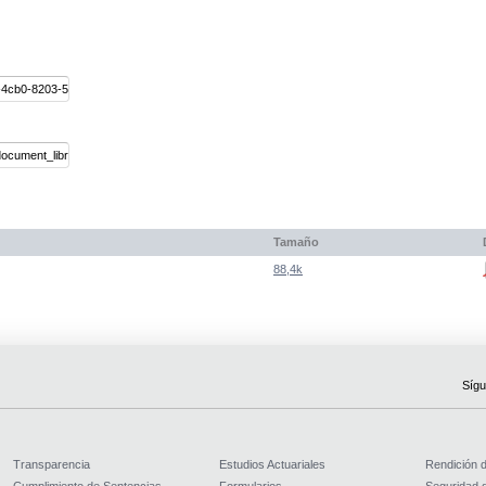
Tamaño
88,4k
Sígu
Transparencia
Estudios Actuariales
Rendición 