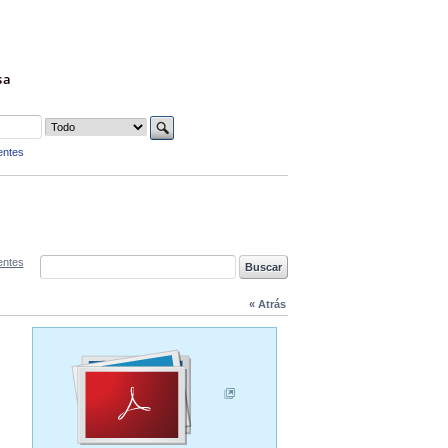
sa
entes
entes
« Atrás