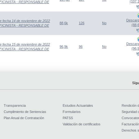
(107,
ida OFICINISTA - RESPONSABLE DE
(Abre una nueva venta
Descarg
e fecha 14 de noviembre de 2022
88,6k
126
No
(88,
ida OFICINISTA - RESPONSABLE DE
(Abre una nueva venta
Descarg
e fecha 15 de noviembre de 2022
96,9k
96
No
(96,
ida OFICINISTA - RESPONSABLE DE
(Abre una nueva venta
Sígu
Transparencia
Estudios Actuariales
Rendición 
Cumplimiento de Sentencias
Formularios
Seguridad d
Plan Anual de Contratación
PATSS
Convocator
Validación de certificados
Facturación
Derechos s