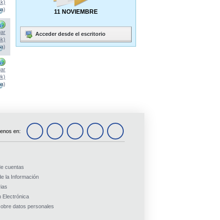
1k)
na)
11 NOVIEMBRE
ar
Acceder desde el escritorio
6k)
na)
ar
9k)
na)
enos en:
de cuentas
e la Información
ias
 Electrónica
obre datos personales