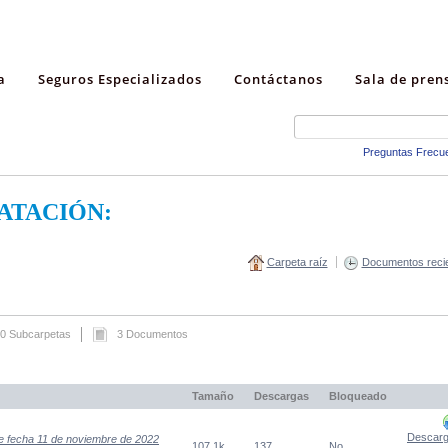
a
Seguros Especializados
Contáctanos
Sala de pren
Preguntas Frecu
ATACIÓN:
Carpeta raíz
Documentos reci
0 Subcarpetas
3 Documentos
Tamaño
Descargas
Bloqueado
Descarg
 fecha 11 de noviembre de 2022
107,1k
137
No