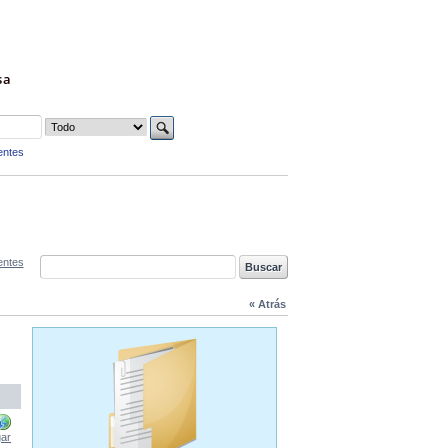
sa
entes
entes
« Atrás
ar