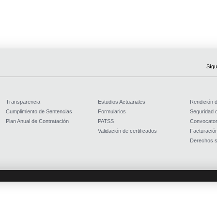
Sígu
Transparencia
Estudios Actuariales
Rendición 
Cumplimiento de Sentencias
Formularios
Seguridad d
Plan Anual de Contratación
PATSS
Convocator
Validación de certificados
Facturación
Derechos s