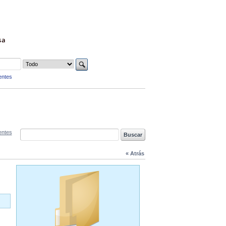
sa
entes
entes
« Atrás