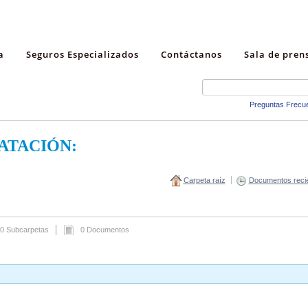
a
Seguros Especializados
Contáctanos
Sala de pren
Preguntas Frecu
ATACIÓN:
Carpeta raíz
Documentos reci
0 Subcarpetas
0 Documentos