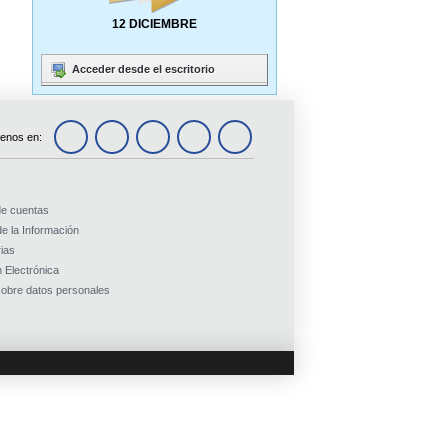
12 DICIEMBRE
Acceder desde el escritorio
enos en:
de cuentas
e la Información
ias
 Electrónica
obre datos personales