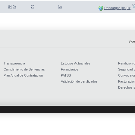
(Abre una nueva venta
84,9k
79
No
Descargar (84,9k)
Sígu
Transparencia
Estudios Actuariales
Rendición 
Cumplimiento de Sentencias
Formularios
Seguridad d
Plan Anual de Contratación
PATSS
Convocator
Validación de certificados
Facturación
Derechos s