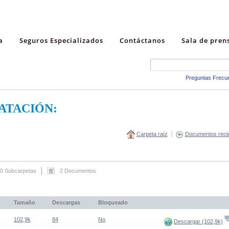
a
Seguros Especializados
Contáctanos
Sala de pren
Preguntas Frecu
ATACIÓN:
Carpeta raíz
Documentos reci
0 Subcarpetas
2 Documentos
Tamaño
Descargas
Bloqueado
(Abre una nueva venta
102,9k
84
No
Descargar (102,9k)