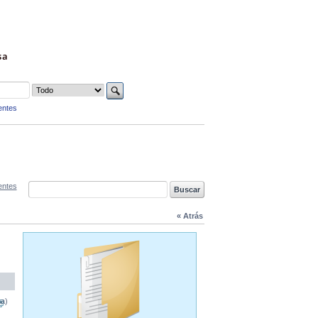
sa
entes
entes
« Atrás
na)