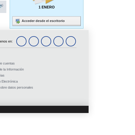
na)
1 ENERO
Acceder desde el escritorio
enos en:
de cuentas
e la Información
ias
 Electrónica
obre datos personales