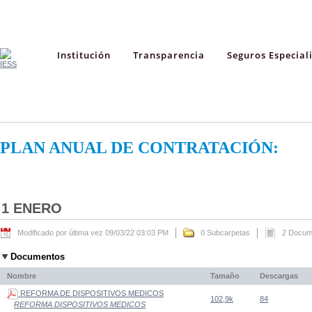
Institución
Transparencia
Seguros Especial
PLAN ANUAL DE CONTRATACIÓN:
1 ENERO
Modificado por última vez 09/03/22 03:03 PM
0 Subcarpetas
2 Docum
Documentos
Nombre
Tamaño
Descargas
REFORMA DE DISPOSITIVOS MEDICOS
102,9k
84
REFORMA DISPOSITIVOS MEDICOS