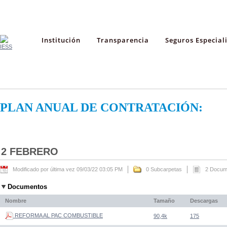
Institución
Transparencia
Seguros Especial
PLAN ANUAL DE CONTRATACIÓN:
2 FEBRERO
Modificado por última vez 09/03/22 03:05 PM
0 Subcarpetas
2 Docum
Documentos
Nombre
Tamaño
Descargas
REFORMA AL PAC COMBUSTIBLE
90,4k
175