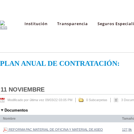
Institución
Transparencia
Seguros Especial
PLAN ANUAL DE CONTRATACIÓN:
11 NOVIEMBRE
Modificado por última vez 09/03/22 03:05 PM
0 Subcarpetas
3 Docum
Documentos
Nombre
Tamañ
REFORMA PAC MATERIAL DE OFICINA Y MATERIAL DE ASEO
127,9k