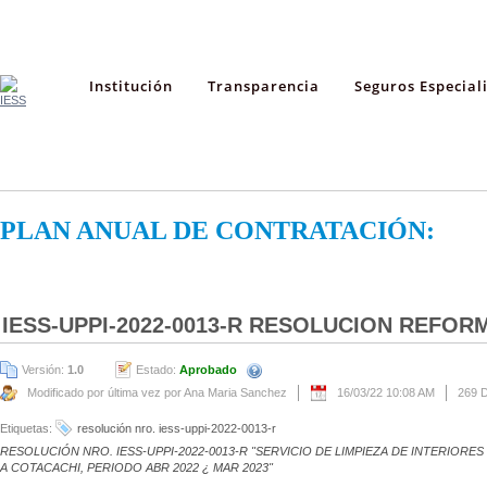
Institución
Transparencia
Seguros Especial
PLAN ANUAL DE CONTRATACIÓN:
IESS-UPPI-2022-0013-R RESOLUCION REFORM
Versión:
1.0
Estado:
Aprobado
Modificado por última vez por Ana Maria Sanchez
16/03/22 10:08 AM
269 
Etiquetas:
resolución nro. iess-uppi-2022-0013-r
RESOLUCIÓN NRO. IESS-UPPI-2022-0013-R "SERVICIO DE LIMPIEZA DE INTERIORES
A COTACACHI, PERIODO ABR 2022 ¿ MAR 2023"