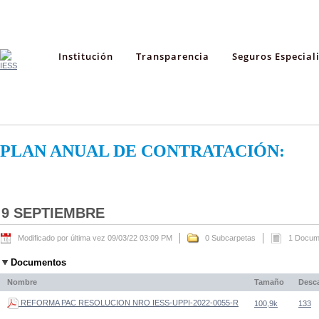
Institución
Transparencia
Seguros Especial
PLAN ANUAL DE CONTRATACIÓN:
9 SEPTIEMBRE
Modificado por última vez 09/03/22 03:09 PM
0 Subcarpetas
1 Docum
Documentos
Nombre
Tamaño
Desc
REFORMA PAC RESOLUCION NRO IESS-UPPI-2022-0055-R
100,9k
133