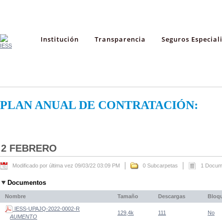
Institución
Transparencia
Seguros Especial
PLAN ANUAL DE CONTRATACIÓN:
2 FEBRERO
Modificado por última vez 09/03/22 03:09 PM
0 Subcarpetas
1 Docum
Documentos
Nombre
Tamaño
Descargas
Bloq
IESS-UPAJQ-2022-0002-R
129,4k
111
No
AUMENTO