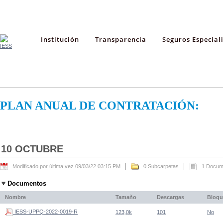
Institución
Transparencia
Seguros Especial
PLAN ANUAL DE CONTRATACIÓN:
10 OCTUBRE
Modificado por última vez 09/03/22 03:15 PM
0 Subcarpetas
1 Docum
Documentos
Nombre
Tamaño
Descargas
Bloq
IESS-UPPQ-2022-0019-R
123,0k
101
No