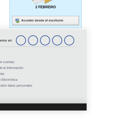
2 FEBRERO
Acceder desde el escritorio
enos en:
de cuentas
e la Información
ias
 Electrónica
obre datos personales