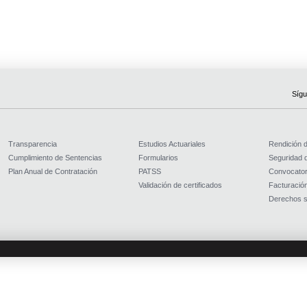
Sígu
Transparencia
Estudios Actuariales
Rendición 
Cumplimiento de Sentencias
Formularios
Seguridad d
Plan Anual de Contratación
PATSS
Convocator
Validación de certificados
Facturación
Derechos s