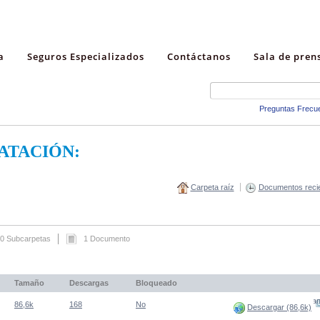
a
Seguros Especializados
Contáctanos
Sala de pren
Preguntas Frecu
ATACIÓN:
Carpeta raíz
Documentos reci
0 Subcarpetas
1 Documento
Tamaño
Descargas
Bloqueado
(Abre una nueva venta
86,6k
168
No
Descargar (86,6k)