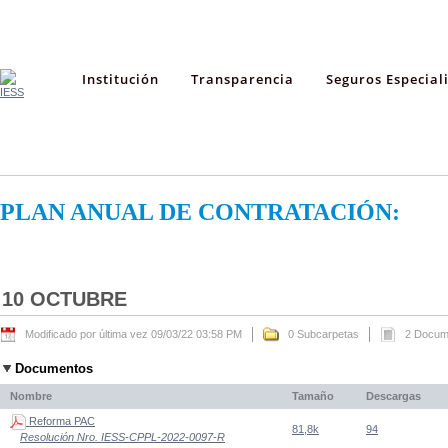
Institución
Transparencia
Seguros Especial
PLAN ANUAL DE CONTRATACIÓN:
10 OCTUBRE
Modificado por última vez 09/03/22 03:58 PM
0 Subcarpetas
2 Docum
Documentos
Nombre
Tamaño
Descargas
Reforma PAC
81,8k
94
Resolución Nro. IESS-CPPL-2022-0097-R