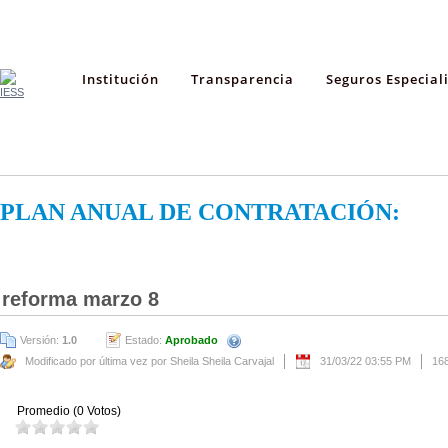
Institución
Transparencia
Seguros Especial
PLAN ANUAL DE CONTRATACIÓN:
reforma marzo 8
Versión:
1.0
Estado:
Aprobado
Modificado por última vez por Sheila Sheila Carvajal
31/03/22 03:55 PM
16
Promedio (0 Votos)