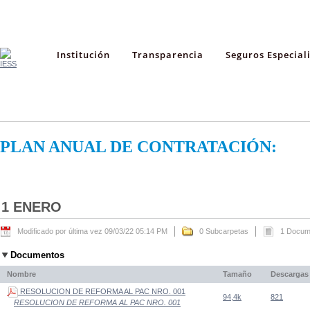
Institución
Transparencia
Seguros Especial
PLAN ANUAL DE CONTRATACIÓN:
1 ENERO
Modificado por última vez 09/03/22 05:14 PM
0 Subcarpetas
1 Docum
Documentos
Nombre
Tamaño
Descargas
RESOLUCION DE REFORMA AL PAC NRO. 001
94,4k
821
RESOLUCION DE REFORMA AL PAC NRO. 001