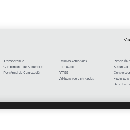
Sígu
Transparencia
Estudios Actuariales
Rendición 
Cumplimiento de Sentencias
Formularios
Seguridad d
Plan Anual de Contratación
PATSS
Convocator
Validación de certificados
Facturación
Derechos s