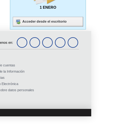
1 ENERO
Acceder desde el escritorio
enos en:
de cuentas
e la Información
ias
 Electrónica
obre datos personales