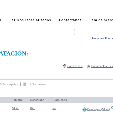
a
Seguros Especializados
Contáctanos
Sala de pren
Preguntas Frecu
ATACIÓN:
Carpeta raíz
Documentos reci
0 Subcarpetas
1 Documento
Tamaño
Descargas
Bloqueado
(Abre una nueva venta
94,4k
821
No
Descargar (94,4k)