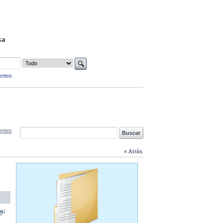
sa
entes
entes
« Atrás
na)