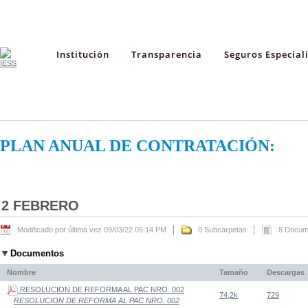
Institución
Transparencia
Seguros Especial
PLAN ANUAL DE CONTRATACIÓN:
2 FEBRERO
Modificado por última vez 09/03/22 05:14 PM
0 Subcarpetas
8 Docum
Documentos
Nombre
Tamaño
Descargas
RESOLUCION DE REFORMA AL PAC NRO. 002
74,2k
729
RESOLUCION DE REFORMA AL PAC NRO. 002