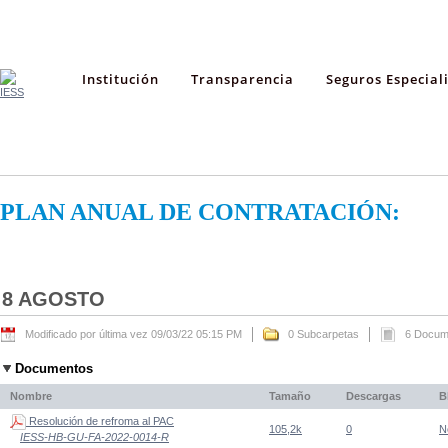
Institución
Transparencia
Seguros Especial
PLAN ANUAL DE CONTRATACIÓN:
8 AGOSTO
Modificado por última vez 09/03/22 05:15 PM
0 Subcarpetas
6 Docum
Documentos
Nombre
Tamaño
Descargas
B
Resolución de refroma al PAC
105,2k
0
N
IESS-HB-GU-FA-2022-0014-R