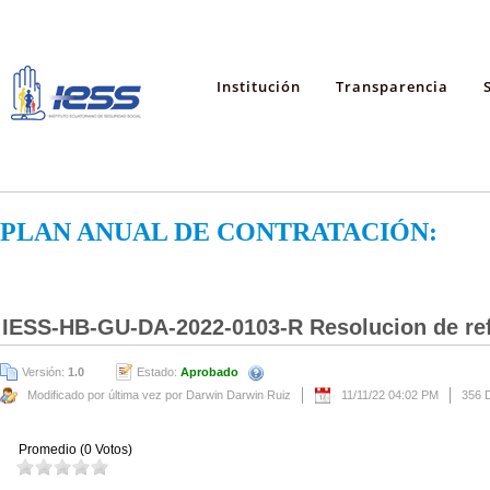
Institución
Transparencia
PLAN ANUAL DE CONTRATACIÓN:
IESS-HB-GU-DA-2022-0103-R Resolucion de re
Versión:
1.0
Estado:
Aprobado
Modificado por última vez por Darwin Darwin Ruiz
11/11/22 04:02 PM
356 
Promedio (0 Votos)