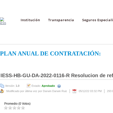
Institución
Transparencia
Seguros Especial
PLAN ANUAL DE CONTRATACIÓN:
IESS-HB-GU-DA-2022-0116-R Resolucion de re
Versión:
1.0
Estado:
Aprobado
Modificado por última vez por Darwin Darwin Ruiz
05/12/22 03:32 PM
293 
Promedio (0 Votos)