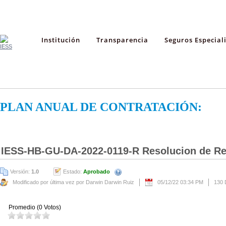
Institución
Transparencia
Seguros Especial
PLAN ANUAL DE CONTRATACIÓN:
IESS-HB-GU-DA-2022-0119-R Resolucion de Re
Versión:
1.0
Estado:
Aprobado
Modificado por última vez por Darwin Darwin Ruiz
05/12/22 03:34 PM
130 
Promedio (0 Votos)