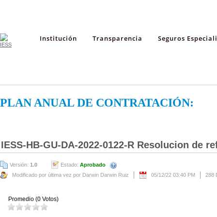
Institución
Transparencia
Seguros Especial
PLAN ANUAL DE CONTRATACIÓN:
IESS-HB-GU-DA-2022-0122-R Resolucion de re
Versión:
1.0
Estado:
Aprobado
Modificado por última vez por Darwin Darwin Ruiz
05/12/22 03:40 PM
288 
Promedio (0 Votos)