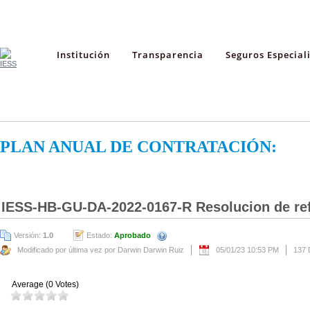
Institución
Transparencia
Seguros Especial
PLAN ANUAL DE CONTRATACIÓN:
IESS-HB-GU-DA-2022-0167-R Resolucion de re
Versión:
1.0
Estado:
Aprobado
Modificado por última vez por Darwin Darwin Ruiz
05/01/23 10:53 PM
137 
Average (0 Votes)