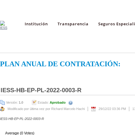
Institución
Transparencia
Seguros Especial
PLAN ANUAL DE CONTRATACIÓN:
IESS-HB-EP-PL-2022-0003-R
Versión:
1.0
Estado:
Aprobado
Modificado por última vez por Richard Marcelo Hachi
29/12/22 03:36 PM
1
IESS-HB-EP-PL-2022-0003-R
Average (0 Votes)