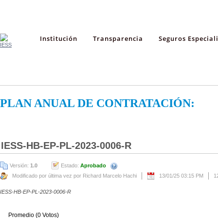
Institución
Transparencia
Seguros Especial
PLAN ANUAL DE CONTRATACIÓN:
IESS-HB-EP-PL-2023-0006-R
Versión:
1.0
Estado:
Aprobado
Modificado por última vez por Richard Marcelo Hachi
13/01/25 03:15 PM
1
IESS-HB-EP-PL-2023-0006-R
Promedio (0 Votos)