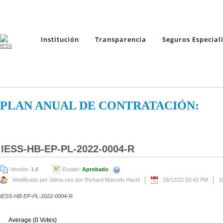
Institución
Transparencia
Seguros Especial
PLAN ANUAL DE CONTRATACIÓN:
IESS-HB-EP-PL-2022-0004-R
Versión:
1.0
Estado:
Aprobado
Modificado por última vez por Richard Marcelo Hachi
29/12/22 03:42 PM
1
IESS-HB-EP-PL-2022-0004-R
Average (0 Votes)