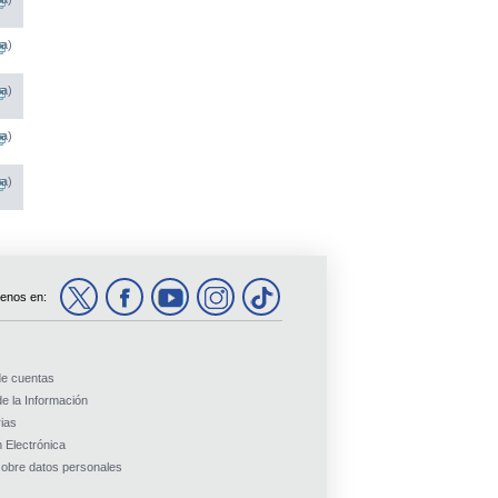
na)
na)
na)
na)
enos en:
de cuentas
e la Información
ias
 Electrónica
obre datos personales