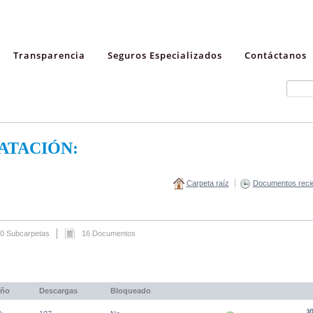
Transparencia
Seguros Especializados
Contáctanos
ATACIÓN:
Carpeta raíz
Documentos reci
0 Subcarpetas
16 Documentos
ño
Descargas
Bloqueado
(Abre una nueva venta