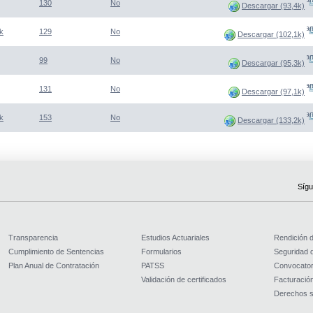
130
No
Descargar (93,4k)
(Abre una nueva venta
k
129
No
Descargar (102,1k)
(Abre una nueva venta
99
No
Descargar (95,3k)
(Abre una nueva venta
131
No
Descargar (97,1k)
(Abre una nueva venta
k
153
No
Descargar (133,2k)
Sígu
Transparencia
Estudios Actuariales
Rendición 
Cumplimiento de Sentencias
Formularios
Seguridad d
Plan Anual de Contratación
PATSS
Convocator
Validación de certificados
Facturación
Derechos s