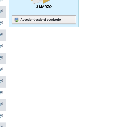
3 MARZO
na)
Acceder desde el escritorio
na)
na)
na)
na)
na)
na)
na)
na)
na)
na)