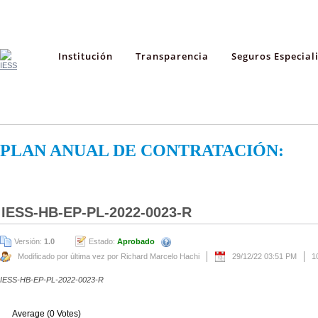
Institución
Transparencia
Seguros Especial
PLAN ANUAL DE CONTRATACIÓN:
IESS-HB-EP-PL-2022-0023-R
Versión:
1.0
Estado:
Aprobado
Modificado por última vez por Richard Marcelo Hachi
29/12/22 03:51 PM
1
IESS-HB-EP-PL-2022-0023-R
Average (0 Votes)