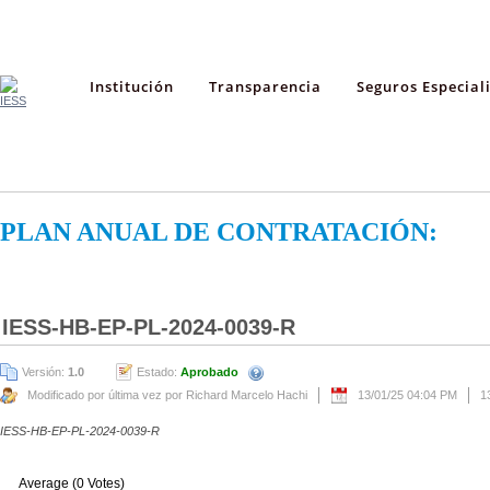
Institución
Transparencia
Seguros Especial
PLAN ANUAL DE CONTRATACIÓN:
IESS-HB-EP-PL-2024-0039-R
Versión:
1.0
Estado:
Aprobado
Modificado por última vez por Richard Marcelo Hachi
13/01/25 04:04 PM
1
IESS-HB-EP-PL-2024-0039-R
Average (0 Votes)