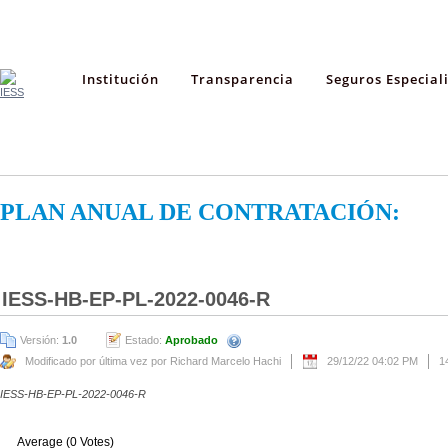
Institución
Transparencia
Seguros Especial
PLAN ANUAL DE CONTRATACIÓN:
IESS-HB-EP-PL-2022-0046-R
Versión:
1.0
Estado:
Aprobado
Modificado por última vez por Richard Marcelo Hachi
29/12/22 04:02 PM
1
IESS-HB-EP-PL-2022-0046-R
Average (0 Votes)