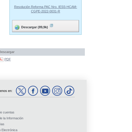
Resolución Reforma PAC Nro. IESS-HCAM-
CGPE-2022-0031-R
Descargar (89,9k)
Descargar
PDF
enos en:
de cuentas
e la Información
ias
 Electrónica