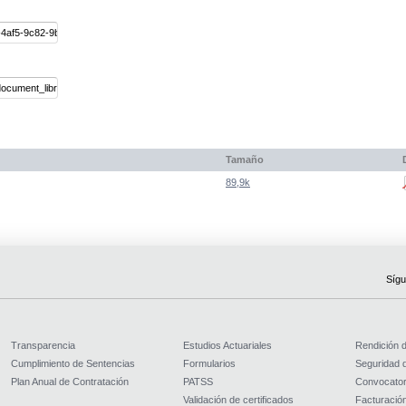
Tamaño
89,9k
Sígu
Transparencia
Estudios Actuariales
Rendición 
Cumplimiento de Sentencias
Formularios
Seguridad d
Plan Anual de Contratación
PATSS
Convocator
Validación de certificados
Facturación